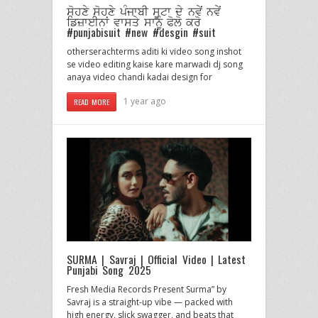
ਸੋਹਣੇ ਸੋਹਣੇ ਪੰਜਾਬੀ ਸੂਟਾ ਦੇ ਨਵੇਂ ਨਵੇਂ
ਡਿਜ਼ਾਈਨਾਂ ਵਾਸਤੇ ਸਾਨੂੰ ਫੋਲੋ ਕਰੋ
#punjabisuit #new #desgin #suit
otherserachterms aditi ki video song inshot
se video editing kaise kare marwadi dj song
anaya video chandi kadai design for
1 year ago
READ MORE
SURMA | Savraj | Official Video | Latest
Punjabi Song 2025
Fresh Media Records Present Surma” by
Savraj is a straight-up vibe — packed with
high energy, slick swagger, and beats that