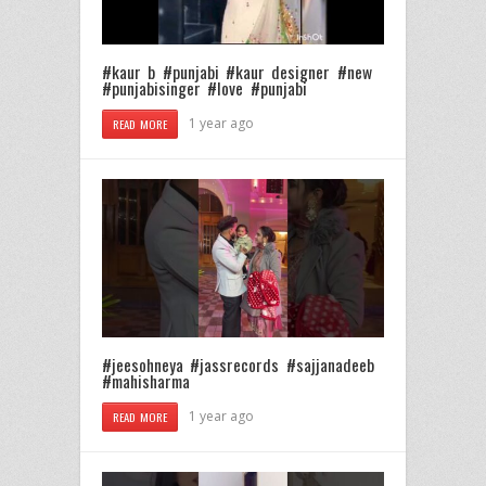
#kaur b #punjabi #kaur designer #new
#punjabisinger #love #punjabi
1 year ago
READ MORE
#jeesohneya #jassrecords #sajjanadeeb
#mahisharma
1 year ago
READ MORE