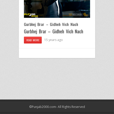
Gurbhej Brar – Gidheh Vich Nach
Gurbhej Brar – Gidheh Vich Nach
15 years ago
READ MORE
©Punjab2000.com- All Rights Reserved