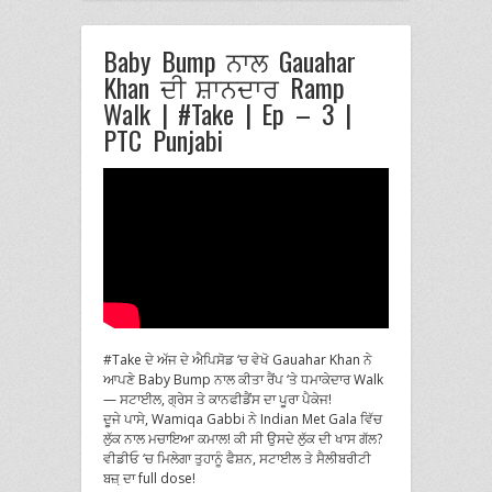
Baby Bump ਨਾਲ Gauahar
Khan ਦੀ ਸ਼ਾਨਦਾਰ Ramp
Walk | #Take | Ep – 3 |
PTC Punjabi
#Take ਦੇ ਅੱਜ ਦੇ ਐਪਿਸੋਡ ‘ਚ ਵੇਖੋ Gauahar Khan ਨੇ
ਆਪਣੇ Baby Bump ਨਾਲ ਕੀਤਾ ਰੈਂਪ ‘ਤੇ ਧਮਾਕੇਦਾਰ Walk
— ਸਟਾਈਲ, ਗ੍ਰੇਸ ਤੇ ਕਾਨਫੀਡੈਂਸ ਦਾ ਪੂਰਾ ਪੈਕੇਜ!
ਦੂਜੇ ਪਾਸੇ, Wamiqa Gabbi ਨੇ Indian Met Gala ਵਿੱਚ
ਲੁੱਕ ਨਾਲ ਮਚਾਇਆ ਕਮਾਲ! ਕੀ ਸੀ ਉਸਦੇ ਲੁੱਕ ਦੀ ਖਾਸ ਗੱਲ?
ਵੀਡੀਓ ‘ਚ ਮਿਲੇਗਾ ਤੁਹਾਨੂੰ ਫੈਸ਼ਨ, ਸਟਾਈਲ ਤੇ ਸੈਲੀਬਰੀਟੀ
ਬਜ਼਼ ਦਾ full dose!