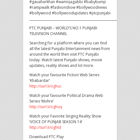
#gauaharkhan #wamiqagabbi #babybump
#rampwalk #fashionshow #bollywoodnews
#bollywood #bollywoodupdates #ptcpunjabi
______________________________________________________________________
PTC PUNJABI – WORLD’S NO.1 PUNJABI
TELEVISION CHANNEL
Searching for a platform where you can find
all the latest Punjabi Entertainment news from
around the world then visit PTC Punjabi
today. Watch latest Punjabi shows, movie
updates, reality shows and lot more.
Watch your favourite Fiction Web Series
‘Khabardar’
http://surl.li/oghuc
Watch your favourite Political Drama Web
Series ‘Mohre’
http://surl.li/oghuq
Watch your Favorite Singing Reality Show
‘VOICE OF PUNJAB SEASON 14’
http://surl.li/oghtd
Download PTC Play